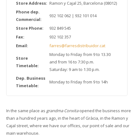
Store Address:
Ramon y Cajal 25, Barcelona (08012)
Phone dep.
932 102 062 | 932 101 014
Commercial:
Store Phone:
932 849 545
Fax:
932 102 357
Email:
farres@farresdistribuidor.cat
Monday to Friday from 9 to 13.30
Store
and from 16 to 7:30 p.m.
Timetable:
Saturday: 9 am to 1:30 p.m.
Dep. Business
Monday to Friday from 9 to 14h
Timetable:
In the same place as
grandma Conxita
opened the business more
than a hundred years ago, in the heart of Gràcia, in the Ramon y
Cajal street, where we have our offices, our point of sale and our
main warehouse.